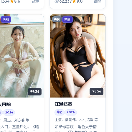
后三分钟——不是惊吓，是
1,534
8.6
62,237
9.0
战争
冒险
恍然。
美国
院线
热播
98:56
99:36
狂潮档案
夜回响
综艺
2024
漫
2024
主演：
梁朝伟、木村拓哉 等
：
周迅、刘亦菲 等
如果你喜欢「角色大于情
量入口，重量后劲。《暗