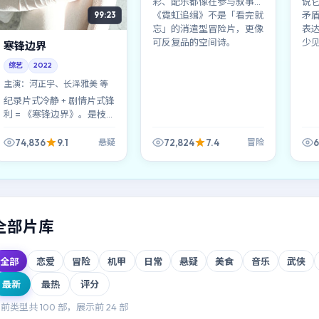
彩、配乐都像在参与叙事。
说
《霓虹追缉》不是「看完就
矛
99:23
忘」的消遣型冒险片，更像
表
可反复品的空间诗。
少
寒锋边界
综艺
2022
主演：
河正宇、长泽雅美 等
纪录片式冷静 + 剧情片式锋
利 = 《寒锋边界》。是枝
裕和用近乎白描的方式，把
韩国都市里那些说不清的委
74,836
9.1
72,824
7.4
6
悬疑
冒险
屈拍成了可见的形状。
全部片库
全部
恋爱
冒险
机甲
日常
悬疑
美食
音乐
武侠
最新
最热
评分
当前类型共
100
部，展示前
24
部