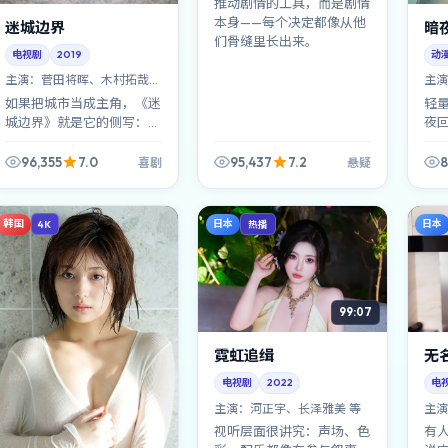
推动剧情的工具，而是剧情
本身——每个决定都像从他
迷城边界
暗
们骨缝里长出来。
电视剧
2019
动
主演：
菅田将晖、木村拓哉
主演
等
如果把城市当成主角，《迷
轻
城边界》就是它的侧写：霓
夜
虹、雨声、末班车、便利店
像
灯光……喜剧只是推动人物
表
96,355
7.0
95,437
7.2
8
喜剧
悬疑
走进这些角落的风。
价
韩国
日本
日本
4K
热播
99:07
霓虹追缉
无
电视剧
2022
电
主演：
河正宇、长泽雅美 等
主演
视听层面很讲究：声场、色
有