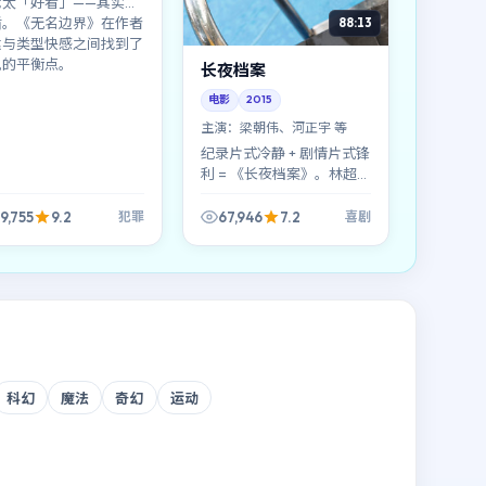
它太「好看」——其实不
盾。《无名边界》在作者
88:13
达与类型快感之间找到了
见的平衡点。
长夜档案
电影
2015
主演：
梁朝伟、河正宇 等
纪录片式冷静 + 剧情片式锋
利 = 《长夜档案》。林超
贤用近乎白描的方式，把韩
国都市里那些说不清的委屈
9,755
9.2
67,946
7.2
犯罪
喜剧
拍成了可见的形状。
科幻
魔法
奇幻
运动