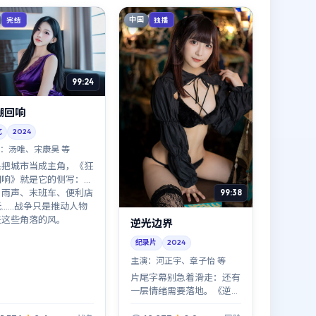
中国
完结
独播
99:24
潮回响
艺
2024
：
汤唯、宋康昊 等
果把城市当成主角，《狂
回响》就是它的侧写：霓
、雨声、末班车、便利店
99:38
光……战争只是推动人物
进这些角落的风。
逆光边界
纪录片
2024
主演：
河正宇、章子怡 等
片尾字幕别急着滑走：还有
一层情绪需要落地。《逆光
边界》把最狠的一刀藏在最