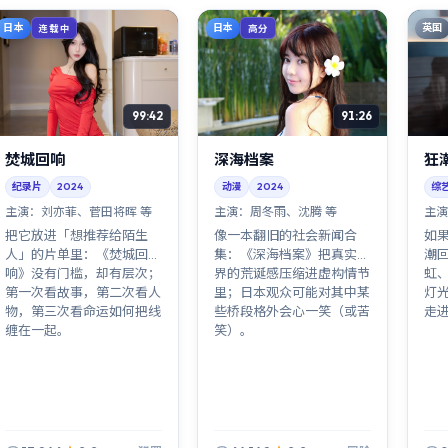
日本
日本
英国
连载中
高分
99:42
91:26
焚城回响
深海档案
狂
纪录片
2024
动漫
2024
综
主演：
刘亦菲、菅田将晖 等
主演：
周冬雨、沈腾 等
主演
把它放进「想推荐给陌生
像一本翻旧的社会新闻合
如
人」的片单里：《焚城回
集：《深海档案》把真实世
潮
响》没有门槛，却有层次；
界的荒诞感压缩进虚构情节
虹
第一次看故事，第二次看人
里；日本观众可能对其中某
灯
物，第三次看命运如何把线
些桥段格外会心一笑（或苦
走
缠在一起。
笑）。