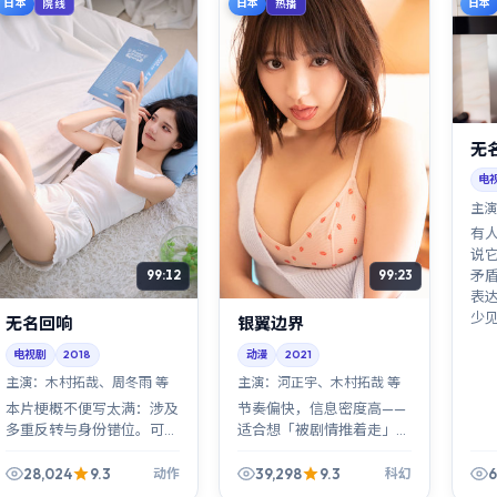
日本
日本
日本
院线
热播
无
电
主演
有
说
矛
99:12
99:23
表
少
无名回响
银翼边界
电视剧
2018
动漫
2021
主演：
木村拓哉、周冬雨 等
主演：
河正宇、木村拓哉 等
本片梗概不便写太满：涉及
节奏偏快，信息密度高——
多重反转与身份错位。可以
适合想「被剧情推着走」的
肯定的是，《无名回响》在
观众。《银翼边界》几乎没
动作类型里玩了一手漂亮的
有废戏；郭帆像剪辑师一样
28,024
9.3
39,298
9.3
6
动作
科幻
叙事「偷换」。
吝啬每一秒。