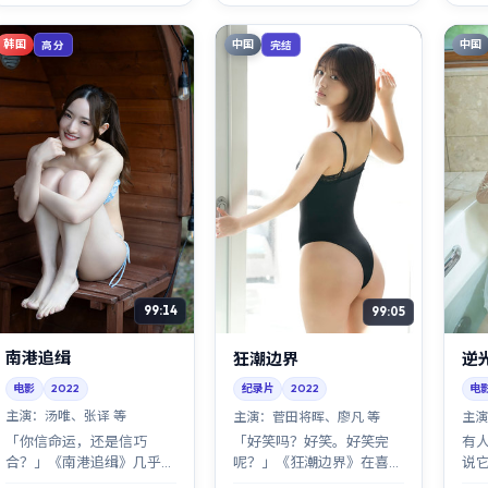
韩国
中国
中国
高分
完结
99:14
99:05
南港追缉
狂潮边界
逆
电影
2022
纪录片
2022
电
主演：
汤唯、张译 等
主演：
菅田将晖、廖凡 等
主演
「你信命运，还是信巧
「好笑吗？好笑。好笑完
有
合？」《南港追缉》几乎把
呢？」《狂潮边界》在喜剧
说
这个问题写进了每一帧。犯
与沉重之间走钢丝：菅田将
矛