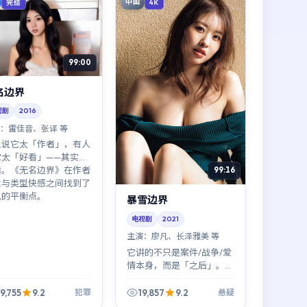
中国
完结
4K
99:00
名边界
视剧
2016
：
雷佳音、张译 等
人说它太「作者」，有人
它太「好看」——其实不
盾。《无名边界》在作者
99:16
达与类型快感之间找到了
见的平衡点。
暴雪边界
电视剧
2021
主演：
廖凡、长泽雅美 等
它讲的不只是案件/战争/爱
情本身，而是「之后」。
《暴雪边界》把
aftermath（余波）拍得很
9,755
9.2
19,857
9.2
犯罪
悬疑
细：人如何从废墟里重新组