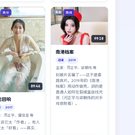
织语言。
英国
高分
院线
99:18
南港档案
动漫
2019
主演：
河正宇、梁朝伟 等
别被片名骗了——这不是套
路爽片。2019年的《南港
档案》用动作做壳，讲的是
89:46
普通人如何在裂缝里自找光
亮（河正宇与梁朝伟的对手
光回响
戏很耐看）。
影
2017
：
河正宇、雷佳音 等
人说它太「作者」，有人
它太「好看」——其实不
盾。《逆光回响》在作者