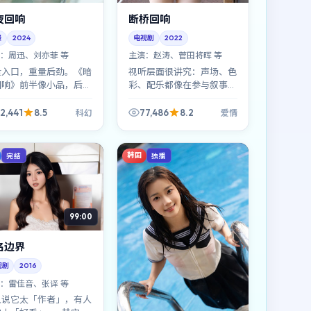
夜回响
断桥回响
漫
2024
电视剧
2022
：
周迅、刘亦菲 等
主演：
赵涛、菅田将晖 等
量入口，重量后劲。《暗
视听层面很讲究：声场、色
回响》前半像小品，后半
彩、配乐都像在参与叙事。
史诗缩印；科幻标签贴在
《断桥回响》不是「看完就
面，底下是关于选择与代
忘」的消遣型爱情片，更像
2,441
8.5
77,486
8.2
科幻
爱情
的硬问题。
可反复品的空间诗。
韩国
完结
独播
99:00
名边界
视剧
2016
：
雷佳音、张译 等
人说它太「作者」，有人