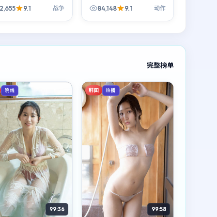
达与类型快感之间找到了
2,655
9.1
84,148
9.1
战争
动作
见的平衡点。
完整榜单
韩国
院线
热播
99:36
99:58