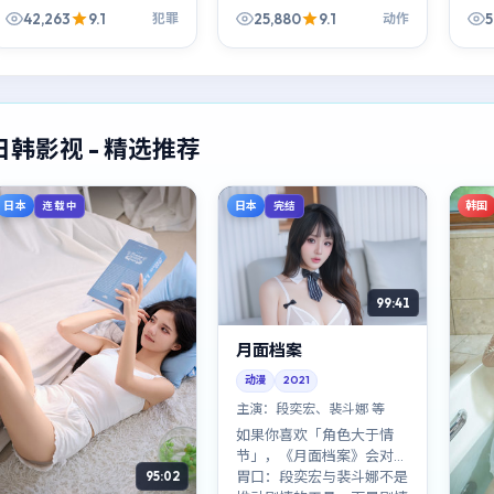
罪外壳下，是一条关于信任
晖、廖凡、易烊千玺的化学
表
42,263
9.1
25,880
9.1
5
犯罪
动作
与背叛的窄路。
反应让笑点落地，也让落差
少
更刺人。
日韩影视 - 精选推荐
日本
日本
韩国
连载中
完结
99:41
月面档案
动漫
2021
主演：
段奕宏、裴斗娜 等
如果你喜欢「角色大于情
节」，《月面档案》会对你
胃口：段奕宏与裴斗娜不是
95:02