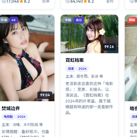
17,046
8.2
64,140
8.2
9
犯罪
冒险
中国
中国
韩国
4K
高分
99:16
霓虹档案
动漫
2024
主演：
周冬雨、张译 等
老派影迷会喜欢这种「电影
感」：宽景、长镜头、让表
演说话。《霓虹档案》在
99:04
2024年的片单里，属于越
嚼越有味道的那一类喜剧作
焚城边界
暗
品。
电视剧
2024
动
主演：
汤唯、木村拓哉 等
主演
友情提醒：备好纸巾，也备
轻